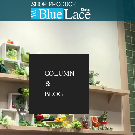
COLUMN
＆
BLOG